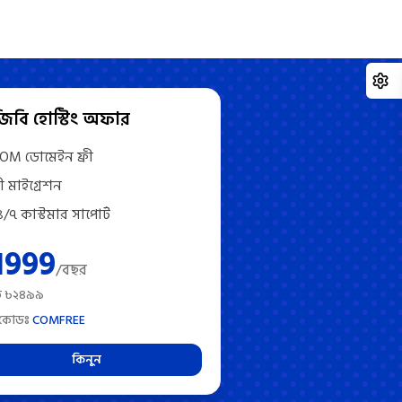
জিবি হোস্টিং অফার
COM ডোমেইন ফ্রী
রী মাইগ্রেশন
/৭ কাস্টমার সাপোর্ট
1999
/বছর
উ ৳২৪৯৯
 কোডঃ
COMFREE
কিনুন