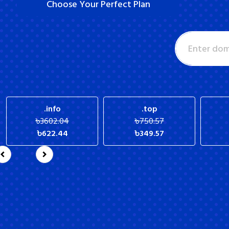
Choose Your Perfect Plan
.info
.top
৳
3602.04
৳
750.57
৳
622.44
৳
349.57