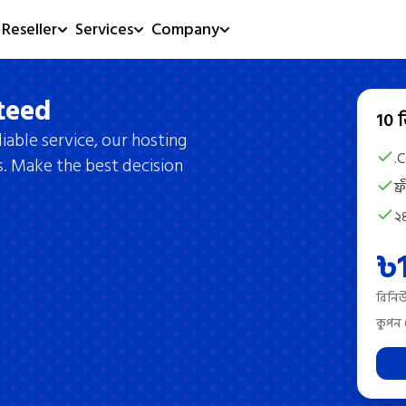
Reseller
Services
Company
teed
10 
able service, our hosting
.
s. Make the best decision
ফ্
২৪
৳
রিনি
কুপন